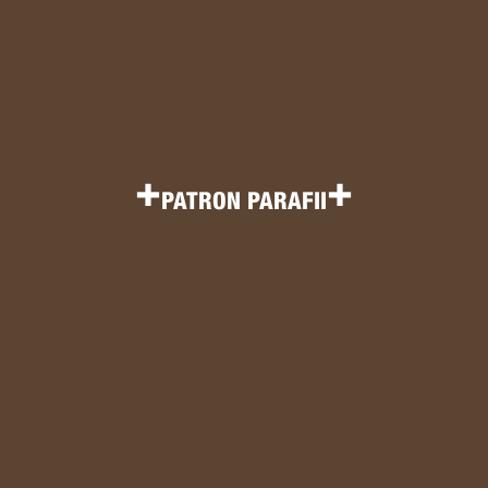
+
+
PATRON PARAFII