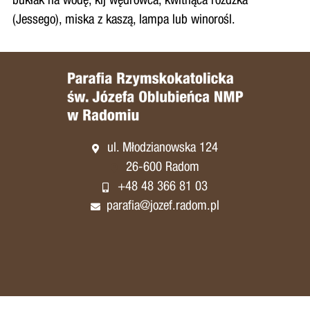
bukłak na wodę, kij wędrowca, kwitnąca różdżka
(Jessego), miska z kaszą, lampa lub winorośl.
ul. Młodzianowska 124
26-600 Radom
+48 48 366 81 03
parafia@jozef.radom.pl