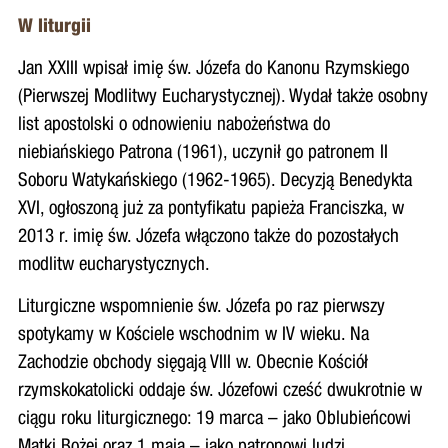
W liturgii
Jan XXIII wpisał imię św. Józefa do Kanonu Rzymskiego
(Pierwszej Modlitwy Eucharystycznej). Wydał także osobny
list apostolski o odnowieniu nabożeństwa do
niebiańskiego Patrona (1961), uczynił go patronem II
Soboru Watykańskiego (1962-1965). Decyzją Benedykta
XVI, ogłoszoną już za pontyfikatu papieża Franciszka, w
2013 r. imię św. Józefa włączono także do pozostałych
modlitw eucharystycznych.
Liturgiczne wspomnienie św. Józefa po raz pierwszy
spotykamy w Kościele wschodnim w IV wieku. Na
Zachodzie obchody sięgają VIII w. Obecnie Kościół
rzymskokatolicki oddaje św. Józefowi cześć dwukrotnie w
ciągu roku liturgicznego: 19 marca – jako Oblubieńcowi
Matki Bożej oraz 1 maja – jako patronowi ludzi