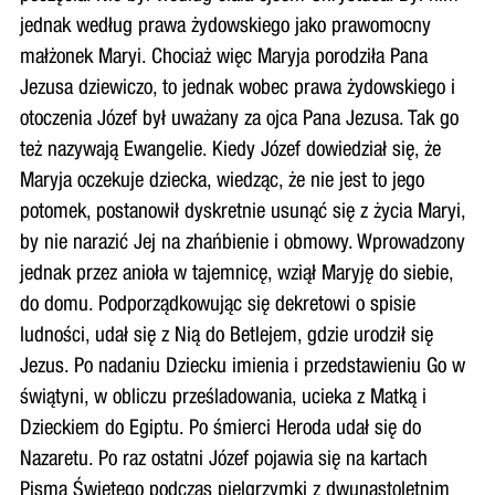
jednak według prawa żydowskiego jako prawomocny
małżonek Maryi. Chociaż więc Maryja porodziła Pana
Jezusa dziewiczo, to jednak wobec prawa żydowskiego i
otoczenia Józef był uważany za ojca Pana Jezusa. Tak go
też nazywają Ewangelie. Kiedy Józef dowiedział się, że
Maryja oczekuje dziecka, wiedząc, że nie jest to jego
potomek, postanowił dyskretnie usunąć się z życia Maryi,
by nie narazić Jej na zhańbienie i obmowy. Wprowadzony
jednak przez anioła w tajemnicę, wziął Maryję do siebie,
do domu. Podporządkowując się dekretowi o spisie
ludności, udał się z Nią do Betlejem, gdzie urodził się
Jezus. Po nadaniu Dziecku imienia i przedstawieniu Go w
świątyni, w obliczu prześladowania, ucieka z Matką i
Dzieckiem do Egiptu. Po śmierci Heroda udał się do
Nazaretu. Po raz ostatni Józef pojawia się na kartach
Pisma Świętego podczas pielgrzymki z dwunastoletnim