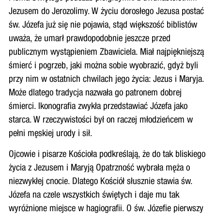
Jezusem do Jerozolimy. W życiu dorosłego Jezusa postać
św. Józefa już się nie pojawia, stąd większość biblistów
uważa, że umarł prawdopodobnie jeszcze przed
publicznym wystąpieniem Zbawiciela. Miał najpiękniejszą
śmierć i pogrzeb, jaki można sobie wyobrazić, gdyż byli
przy nim w ostatnich chwilach jego życia: Jezus i Maryja.
Może dlatego tradycja nazwała go patronem dobrej
śmierci. Ikonografia zwykła przedstawiać Józefa jako
starca. W rzeczywistości był on raczej młodzieńcem w
pełni męskiej urody i sił.
Ojcowie i pisarze Kościoła podkreślają, że do tak bliskiego
życia z Jezusem i Maryją Opatrzność wybrała męża o
niezwykłej cnocie. Dlatego Kościół słusznie stawia św.
Józefa na czele wszystkich świętych i daje mu tak
wyróżnione miejsce w hagiografii. O św. Józefie pierwszy