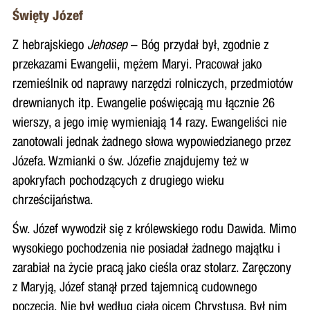
Święty Józef
Z hebrajskiego
Jehosep
– Bóg przydał był, zgodnie z
przekazami Ewangelii, mężem Maryi. Pracował jako
rzemieślnik od naprawy narzędzi rolniczych, przedmiotów
drewnianych itp. Ewangelie poświęcają mu łącznie 26
wierszy, a jego imię wymieniają 14 razy. Ewangeliści nie
zanotowali jednak żadnego słowa wypowiedzianego przez
Józefa. Wzmianki o św. Józefie znajdujemy też w
apokryfach pochodzących z drugiego wieku
chrześcijaństwa.
Św. Józef wywodził się z królewskiego rodu Dawida. Mimo
wysokiego pochodzenia nie posiadał żadnego majątku i
zarabiał na życie pracą jako cieśla oraz stolarz. Zaręczony
z Maryją, Józef stanął przed tajemnicą cudownego
poczęcia. Nie był według ciała ojcem Chrystusa. Był nim