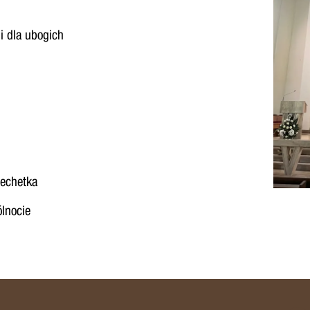
i dla ubogich
techetka
lnocie