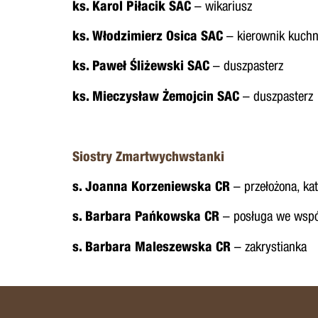
ks. Karol Piłacik SAC
– wikariusz
ks. Włodzimierz Osica SAC
– kierownik kuchn
ks. Paweł Śliżewski SAC
– duszpasterz
ks. Mieczysław Żemojcin SAC
– duszpasterz
Siostry Zmartwychwstanki
s. Joanna Korzeniewska CR
– przełożona, ka
s. Barbara Pańkowska CR
– posługa we wspó
s. Barbara Maleszewska CR
– zakrystianka