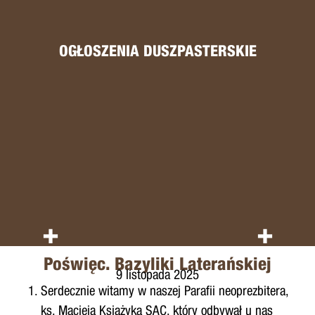
OGŁOSZENIA DUSZPASTERSKIE
+
+
Poświęc. Bazyliki Laterańskiej
9 listopada 2025
Serdecznie witamy w naszej Parafii neoprezbitera,
ks. Macieja Książyka SAC, który odbywał u nas