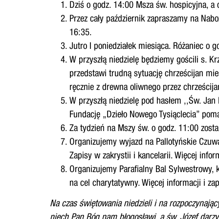
Dziś o godz. 14:00 Msza św. hospicyjna, a
Przez cały październik zapraszamy na Naboż
16:35.
Jutro I poniedziałek miesiąca. Różaniec o
W przyszłą niedzielę będziemy gościli s. 
przedstawi trudną sytuację chrześcijan mie
ręcznie z drewna oliwnego przez chrześcij
W przyszłą niedzielę pod hasłem ,,Św. Jan 
Fundację „Dzieło Nowego Tysiąclecia” poma
Za tydzień na Mszy św. o godz. 11:00 zosta
Organizujemy wyjazd na Pallotyńskie Czuwan
Zapisy w zakrystii i kancelarii. Więcej info
Organizujemy Parafialny Bal Sylwestrowy, 
na cel charytatywny. Więcej informacji i za
Na czas świętowania niedzieli i na rozpoczynający
niech
Pan Bóg nam błogosławi, a św. Józef darzy