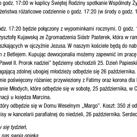
 o godz. 17:00 w kaplicy Świętej Rodziny spotkanie Wspólnoty 
eństwa różańcowe codziennie o godz. 17:20 (w środy o godz. 17
 godz. 17:20 będzie połączony z wypominkami rocznymi. O godz.
Krzysztofę Kujawską ze Zgromadzenia Sióstr Pasterek, która w r
szkających w ojczyźnie Jezusa. W naszym kościele będą do naby
an z Betlejem. Kupując dewocjonalia możemy zapewnić im pracę 
Paweł II. Prorok nadziei” będziemy obchodzili 25. Dzień Papies
gającą zdolnej ubogiej młodzieży odbędzie się 26 października.
nie poświęcony różaniec przywieziony z Fatimy oraz korona dla 
ie Młodych, które odbędzie się w sobotę, 25 października, w Cz
rmacji u księdza Marcina.
który odbędzie się w Domu Weselnym „Margo”. Koszt: 350 zł od
pisy w kancelarii parafialnej do niedzieli, 26 października. Serd
 się tydzień,
 nas swoja opieką
.