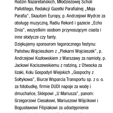
Rodzin Nazaretańskich, Młodzieżowej Scholi
Pallotitego, Redakcji Gazetki Parafialnej „Moja
Parafia”, Skautom Europy, p. Andrzejowi Wydrze za
obsługę muzyczną, Radiu Rekord i gazecie „Echo
Dnia”, wszystkim osobom przynoszącym ciasta i
inne słodycze czy fanty.
Dziękujemy sponsorom tegorocznego festynu:
Państwu Wojcieszkom z „Piekarni Wojcieszek”, p.
Andrzejowi Kozłowskiem z Warszawy za namioty, p.
Jackowi Kociszewskiemu z rodziną, z Otwocka za
lizaki, Kołu Gospodyń Wiejskich „Gospochy z
Sołtykowa”, Biurze Wsparcia Transportu sp. z o. o.
za fotobudkę, firmie DUDI napoje za wodę i
dmuchańce, Sklepowi „U Mariusza”, panom:
Grzegorzowi Ciesakowi, Mariuszowi Wójcikowi i
Bogusławowi Filipiakowi za udostępnienie