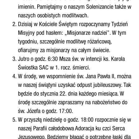
imienin. Pamiętajmy o naszym Solenizancie także w
naszych osobistych modlitwach.
Dzisiaj w Kościele Świętym rozpoczynamy Tydzień
Misyjny pod hasłem: „Misjonarze nadziei”. W tym
tygodniu, szczególnie modlitwę różańcową,
ofiarujmy za misjonarzy na całym świecie.
Jutro o godz. 6:30 Msza św. w intencji ks. Karola
Świostka SAC w 1. rocz. śmierci.
W środę, we wspomnienie św. Jana Pawła II, można
w naszej świątyni uzyskać odpust jubileuszowy. Tak
będzie do stycznia 22. dnia każdego miesiąca. W
środę szczególnie zapraszamy na nabożeństwo do
św. Józefa o godz. 17:00.
W przyszłą niedzielę o godz. 18:00 rozpocznie się w
naszej Parafii całodobowa Adoracja ku czci Serca
Jezusowego. Będziemy błagać o potrzebne łaski dla