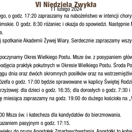
VI Niedziela Zwykła
11 lutego 2024
o, o godz. 17:20 zapraszamy na nabożeństwo w intencji choryc
skie. O godz. 8:30 różaniec i okazja do spowiedzi. Następnie M
a.
j spotkanie Akademii Żywej Wiary. Serdecznie zapraszamy wszys
zpoczynamy Okres Wielkiego Postu. Msze św. z posypaniem głów 
podjęcia praktyk pokutnych w Okresie Wielkiego Postu. Środa Pop
 ciągu dnia oraz dwóch skromnych posiłków oraz na wstrzemięź
zefa o godz. 17:00 będzie sprawowane w kaplicy Świętej Rodzi
zyżowej: dla dzieci o godz. 16:35; dla dorosłych o godz. 7:30 i
otę miesiąca zapraszamy na godz. 19:00 do dużego kościoła na
8:00 Msza św. i katecheza dla kandydatów do bierzmowania.
 kazaniem pasyjnym o godz. 17:15.
wieku do grupy Apostołek Zmartwychwstania. Apostołki to kobie