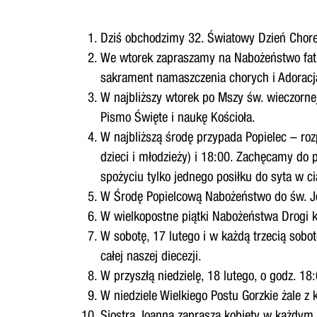
Dziś obchodzimy 32. Światowy Dzień Choreg
We wtorek zapraszamy na Nabożeństwo fatim
sakrament namaszczenia chorych i Adoracj
W najbliższy wtorek po Mszy św. wieczorne
Pismo Święte i naukę Kościoła.
W najbliższą środę przypada Popielec – ro
dzieci i młodzieży) i 18:00. Zachęcamy do 
spożyciu tylko jednego posiłku do syta w
W Środę Popielcową Nabożeństwo do św. Jó
W wielkopostne piątki Nabożeństwa Drogi kr
W sobotę, 17 lutego i w każdą trzecią sob
całej naszej diecezji.
W przyszłą niedzielę, 18 lutego, o godz. 1
W niedziele Wielkiego Postu Gorzkie żale z
Siostra Joanna zaprasza kobiety w każdym 