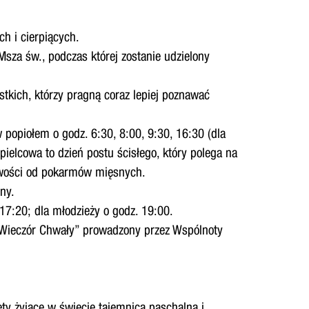
h i cierpiących.
sza św., podczas której zostanie udzielony
tkich, którzy pragną coraz lepiej poznawać
popiołem o godz. 6:30, 8:00, 9:30, 16:30 (dla
ielcowa to dzień postu ścisłego, który polega na
liwości od pokarmów mięsnych.
ny.
 17:20; dla młodzieży o godz. 19:00.
 „Wieczór Chwały” prowadzony przez Wspólnoty
ty żyjące w świecie tajemnicą paschalną i