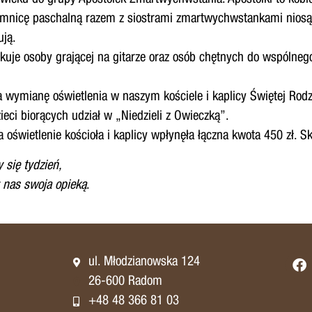
emnicę paschalną razem z siostrami zmartwychwstankami nios
ują.
ukuje osoby grającej na gitarze oraz osób chętnych do wspólneg
a wymianę oświetlenia w naszym kościele i kaplicy Świętej Rodz
ieci biorących udział w „Niedzieli z Owieczką”.
 oświetlenie kościoła i kaplicy wpłynęła łączna kwota 450 zł. 
 się tydzień,
 nas swoja opieką
.
ul. Młodzianowska 124
26-600 Radom
+48 48 366 81 03