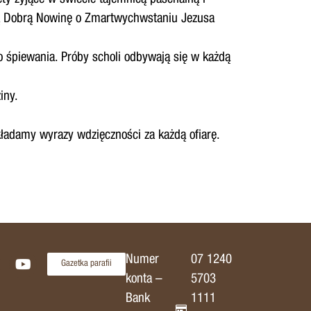
ą Dobrą Nowinę o Zmartwychwstaniu Jezusa
o śpiewania. Próby scholi odbywają się w każdą
iny.
Składamy wyrazy wdzięczności za każdą ofiarę.
Numer
07 1240
Gazetka parafii
konta –
5703
Bank
1111