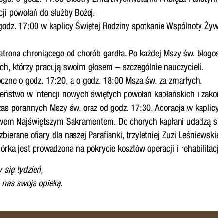
ji powołań do służby Bożej.
 godz. 17:00 w kaplicy Świętej Rodziny spotkanie Wspólnoty Ż
atrona chroniącego od chorób gardła. Po każdej Mszy św. błogo
h, którzy pracują swoim głosem – szczególnie nauczycieli.
oczne o godz. 17:20, a o godz. 18:00 Msza św. za zmarłych.
żeństwo w intencji nowych świętych powołań kapłańskich i zak
czas porannych Mszy św. oraz od godz. 17:30. Adoracja w kaplic
wem Najświętszym Sakramentem. Do chorych kapłani udadzą s
bierane ofiary dla naszej Parafianki, trzyletniej Zuzi Leśniewsk
rka jest prowadzona na pokrycie kosztów operacji i rehabilitacj
 się tydzień,
 nas swoja opieką
.