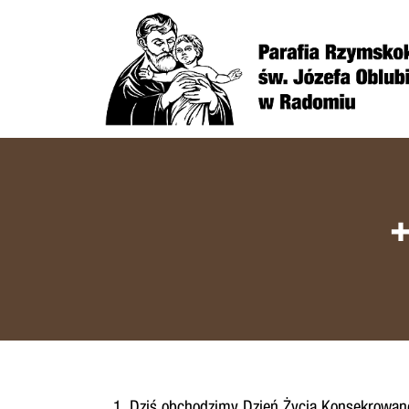
Dziś obchodzimy Dzień Życia Konsekrowaneg