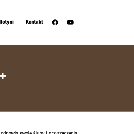
llotyni
Kontakt
+
odnowią swoje śluby i przyrzeczenia.