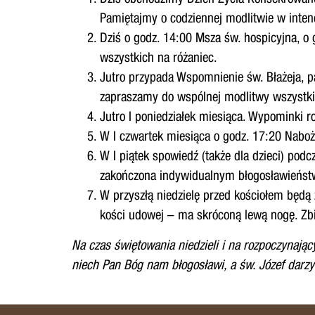
Pamiętajmy o codziennej modlitwie w intenc
Dziś o godz. 14:00 Msza św. hospicyjna, o
wszystkich na różaniec.
Jutro przypada Wspomnienie św. Błażeja, p
zapraszamy do wspólnej modlitwy wszystkic
Jutro I poniedziałek miesiąca. Wypominki r
W I czwartek miesiąca o godz. 17:20 Nabo
W I piątek spowiedź (także dla dzieci) pod
zakończona indywidualnym błogosławieńst
W przyszłą niedzielę przed kościołem będą z
kości udowej – ma skróconą lewą nogę. Zbió
Na czas świętowania niedzieli i na rozpoczynający
niech
Pan Bóg nam błogosławi, a św. Józef darzy