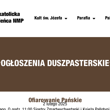
Kult św. Józefa
Parafia
Pa
+
OGŁOSZENIA DUSZPASTERSKIE
Ofiarowanie Pańskie
2 lutego 2025
o. O godz. 11:00 Siostry Zmartwychwstanki i Księża Pallotyni 