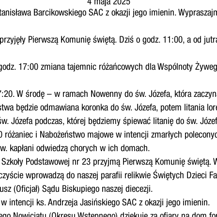
4 maja 2025
Stanisława Barcikowskiego SAC z okazji jego imienin. Wypraszaj
przyjęły Pierwszą Komunię świętą. Dziś o godz. 11:00, a od jutr
 godz. 17:00 zmiana tajemnic różańcowych dla Wspólnoty Żyweg
:20. W środę – w ramach Nowenny do św. Józefa, która zaczyna
twa będzie odmawiana koronka do św. Józefa, potem litania lore
św. Józefa podczas, której będziemy śpiewać litanię do św. Józef
:00 różaniec i Nabożeństwo majowe w intencji zmarłych poleco
św. kapłani odwiedzą chorych w ich domach.
e Szkoły Podstawowej nr 23 przyjmą Pierwszą Komunię świętą. W 
czyście wprowadzą do naszej parafii relikwie Świętych Dzieci Fa
usz (Oficjał) Sądu Biskupiego naszej diecezji.
w intencji ks. Andrzeja Jasińskiego SAC z okazji jego imienin.
kiego Nowicjatu (Okresu Wstępnego) dziękuje za ofiary na dom 