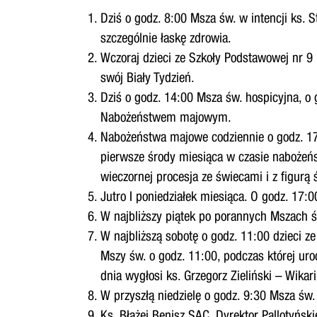
Dziś o godz. 8:00 Msza św. w intencji ks. 
szczególnie łaskę zdrowia.
Wczoraj dzieci ze Szkoły Podstawowej nr 9 
swój Biały Tydzień.
Dziś o godz. 14:00 Msza św. hospicyjna, o
Nabożeństwem majowym.
Nabożeństwa majowe codziennie o godz. 17
pierwsze środy miesiąca w czasie nabożeńs
wieczornej procesja ze świecami i z figurą 
Jutro I poniedziałek miesiąca. O godz. 17
W najbliższy piątek po porannych Mszach 
W najbliższą sobotę o godz. 11:00 dzieci z
Mszy św. o godz. 11:00, podczas której uro
dnia wygłosi ks. Grzegorz Zieliński – Wikari
W przyszłą niedzielę o godz. 9:30 Msza św. 
Ks. Błażej Benisz SAC, Dyrektor Pallotyńs