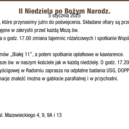
II Niedziela po Bożym Narodz.
5 stycznia 2025
, które przynosimy jutro do poświęcenia. Składane ofiary są pr
stępne w zakrystii przed każdą Mszą św.
, a o godz. 17.00 zmiana tajemnic różańcowych i spotkanie Wsp
zymów „Białej 11”, a potem spotkanie opłatkowe w kawiarence.
sze św. w naszym kościele jak w każdą niedzielę. O godz. 17.20
Wyścigowej w Radomiu zaprasza na odpłatne badania USG, DOPPLE
macje znaleźć można w gablocie parafialnej i w przychodni.
ul. Mazowieckiego 4, 9, 9A i 13