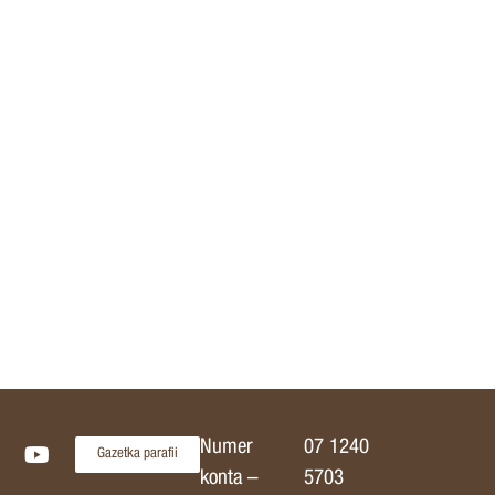
Numer
07 1240
Gazetka parafii
konta –
5703