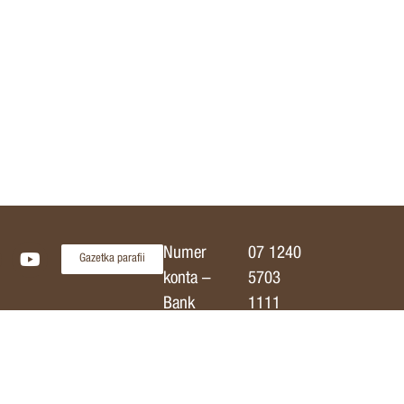
Numer
07 1240
Gazetka parafii
konta –
5703
Bank
1111
Pekao
0011
S.A.
0500
2694