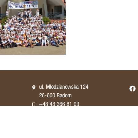
ul. Młodzianowska 124
26-600 Radom
+48 48 366 81 03
parafia@jozef.radom.pl